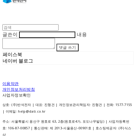
글쓴이
내용
댓글 쓰기
페이스북
네이버 블로그
이용약관
개인정보처리방침
사업자정보확인
상호: (주)반석전자 | 대표: 진형건 | 개인정보관리책임자: 진형건 | 전화: 1577-7155
| 이메일: help@dati.co.kr
주소: 서울특별시 용산구 원효로 63, 2층(원효로4가, 포도나무빌딩) | 사업자등록번
호:
106-87-00857
| 통신판매:
제 2013-서울용산-00901호
| 호스팅제공자: (주)식스
샵