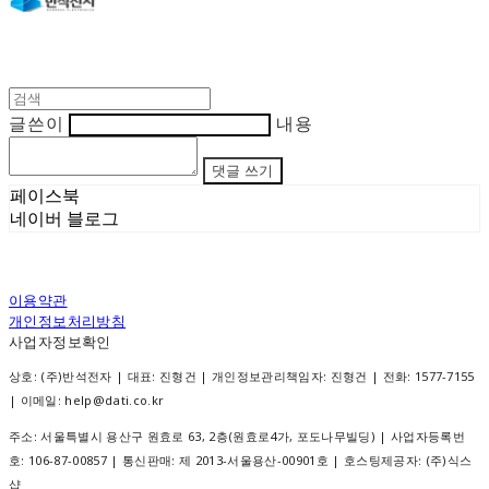
글쓴이
내용
댓글 쓰기
페이스북
네이버 블로그
이용약관
개인정보처리방침
사업자정보확인
상호: (주)반석전자 | 대표: 진형건 | 개인정보관리책임자: 진형건 | 전화: 1577-7155
| 이메일: help@dati.co.kr
주소: 서울특별시 용산구 원효로 63, 2층(원효로4가, 포도나무빌딩) | 사업자등록번
호:
106-87-00857
| 통신판매:
제 2013-서울용산-00901호
| 호스팅제공자: (주)식스
샵