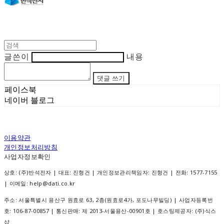
글쓴이
내용
댓글 쓰기
페이스북
네이버 블로그
이용약관
개인정보처리방침
사업자정보확인
상호: (주)반석전자 | 대표: 진형건 | 개인정보관리책임자: 진형건 | 전화: 1577-7155
| 이메일: help@dati.co.kr
주소: 서울특별시 용산구 원효로 63, 2층(원효로4가, 포도나무빌딩) | 사업자등록번
호:
106-87-00857
| 통신판매:
제 2013-서울용산-00901호
| 호스팅제공자: (주)식스
샵