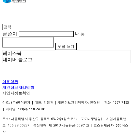
글쓴이
내용
댓글 쓰기
페이스북
네이버 블로그
이용약관
개인정보처리방침
사업자정보확인
상호: (주)반석전자 | 대표: 진형건 | 개인정보관리책임자: 진형건 | 전화: 1577-7155
| 이메일: help@dati.co.kr
주소: 서울특별시 용산구 원효로 63, 2층(원효로4가, 포도나무빌딩) | 사업자등록번
호:
106-87-00857
| 통신판매:
제 2013-서울용산-00901호
| 호스팅제공자: (주)식스
샵