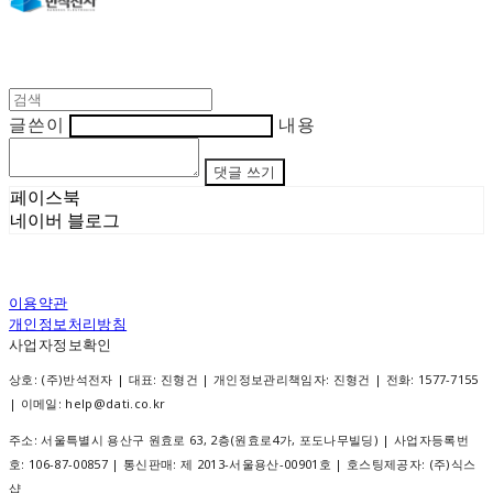
글쓴이
내용
댓글 쓰기
페이스북
네이버 블로그
이용약관
개인정보처리방침
사업자정보확인
상호: (주)반석전자 | 대표: 진형건 | 개인정보관리책임자: 진형건 | 전화: 1577-7155
| 이메일: help@dati.co.kr
주소: 서울특별시 용산구 원효로 63, 2층(원효로4가, 포도나무빌딩) | 사업자등록번
호:
106-87-00857
| 통신판매:
제 2013-서울용산-00901호
| 호스팅제공자: (주)식스
샵