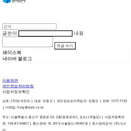
글쓴이
내용
댓글 쓰기
페이스북
네이버 블로그
이용약관
개인정보처리방침
사업자정보확인
상호: (주)반석전자 | 대표: 진형건 | 개인정보관리책임자: 진형건 | 전화: 1577-7155
| 이메일: help@dati.co.kr
주소: 서울특별시 용산구 원효로 63, 2층(원효로4가, 포도나무빌딩) | 사업자등록번
호:
106-87-00857
| 통신판매:
제 2013-서울용산-00901호
| 호스팅제공자: (주)식스
샵